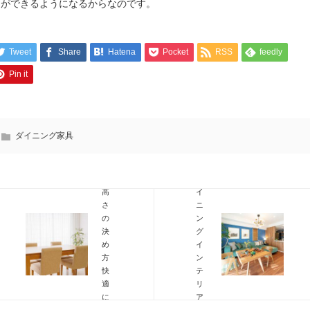
とができるようになるからなのです。
Tweet
Share
Hatena
Pocket
RSS
feedly
ダ
【西
イ
海
Pin it
ニ
岸
ン
風】
グ
お
テ
し
ダイニング家具
ー
ゃ
ブ
れ
ル
な
の
ダ
高
イ
さ
ニ
の
ン
決
グ
め
イ
方！
ン
快
テ
適
リ
に
ア
使
を