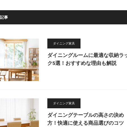
え
作
る
る
商
5
記事
品
つ
選
の
び
ポ
の
イ
コ
ン
ダイニング家具
ツ
ト
ダイニングルームに最適な収納ラ
ク5選！おすすめな理由も解説
ダイニング家具
ダイニングテーブルの高さの決め
方！快適に使える商品選びのコツ