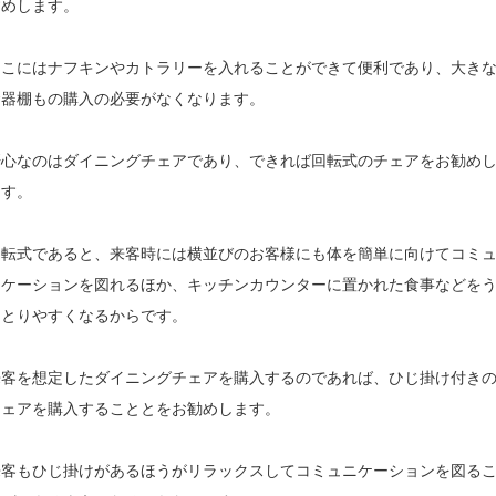
すめします。
そこにはナフキンやカトラリーを入れることができて便利であり、大き
食器棚もの購入の必要がなくなります。
肝心なのはダイニングチェアであり、できれば回転式のチェアをお勧め
ます。
回転式であると、来客時には横並びのお客様にも体を簡単に向けてコミ
ニケーションを図れるほか、キッチンカウンターに置かれた食事などを
けとりやすくなるからです。
来客を想定したダイニングチェアを購入するのであれば、ひじ掛け付き
チェアを購入することとをお勧めします。
来客もひじ掛けがあるほうがリラックスしてコミュニケーションを図る